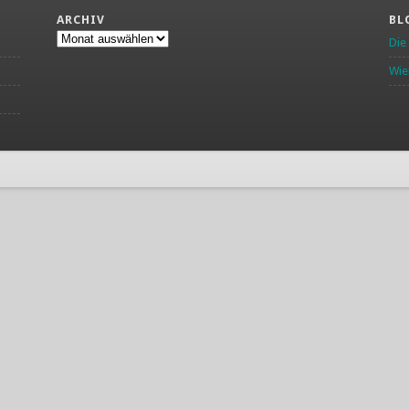
ARCHIV
BL
Archiv
Die
Wie