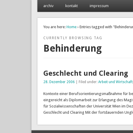
archiv
kontakt
impressum
philip könig
www.philipkoenig.at
You are here:
Home
› Entries tagged with "Behinderu
CURRENTLY BROWSING TAG
Behinderung
Geschlecht und Clearing
28. Dezember 2006
| Filed under:
Arbeit und Wirtschaft
Kontexte einer Berufsorientierungsmaßnahme für beh
eingereicht als Diplomarbeit zur Erlangung des Magi
für Sozialwissenschaften der Universität Wien im 
Geschlecht und Clearing Mit der fortdauernden Un