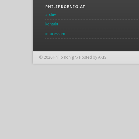
PHILIPKOENIG.AT
archiv
kontakt
impressum
© 2026 Philip König \\ Hosted by AKIS