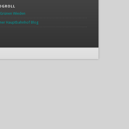
OGROLL
 Grünen Wieden
ner Hauptbahnhof Blog