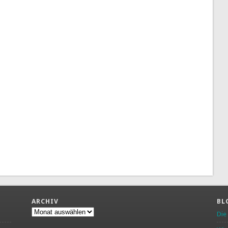
ARCHIV
BL
Archiv
Die