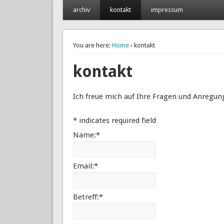
archiv
kontakt
impressum
philip könig
www.philipkoenig.at
You are here:
Home
› kontakt
kontakt
Ich freue mich auf Ihre Fragen und Anregun
*
indicates required field
Name:
*
Email:
*
Betreff:
*