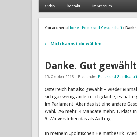
archiv
kontakt
impressum
philip könig
www.philipkoenig.at
You are here:
Home
›
Politik und Gesellschaft
› Danke.
← Mich kannst du wählen
Danke. Gut gewählt
15. Oktober 2013 | Filed under:
Politik und Gesellschaf
Österreich hat also gewählt – wieder einma
sich gar wenig ändern. Ich glaube, es hätt
im Parlament. Aber das ist eine andere Gesc
Wahl. 2% mehr, 4 Mandate mehr, 1. Platz in I
9. Wir verstehen das als Auftrag.
In meinem „politischen Heimatbezirk“ Wiede