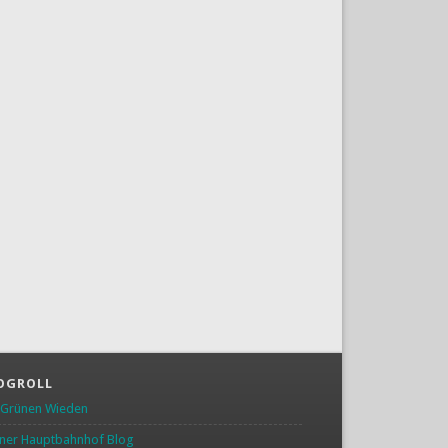
OGROLL
 Grünen Wieden
ner Hauptbahnhof Blog